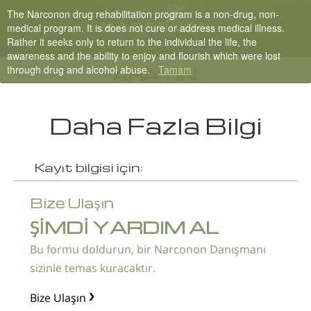
The Narconon drug rehabilitation program is a non-drug, non-
Turkish
medical program. It is does not cure or address medical illness.
Rather it seeks only to return to the individual the life, the
English
awareness and the ability to enjoy and flourish which were lost
through drug and alcohol abuse.
Tamam
Tüm Bölgeler/Diller
ARAYIN
Daha Fazla Bilgi
Kayıt bilgisi için:
Bize Ulaşın
ŞİMDİ YARDIM AL
Bu formu doldurun, bir Narconon Danışmanı
sizinle temas kuracaktır.
Bize Ulaşın