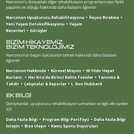
Narconon'u dünyadaki diğer rehabilitasyon programlarından farklı
yapanın ne olduğu hakkında daha fazlasını öğrenin
Narconon Uyuşturucu Rehabilitasyonu
İlaçsız Bırakma
Yeni Yaşam Detoksifikasyonu
Yaşam
Becerileri
Görüşler
BİZİM HİKAYEMİZ.
BİZİM TEKNOLOJİMİZ
Narconon’un başarı öyküsünün temeli hakkında daha fazlasını
öğrenin
Narconon Hakkında
Küresel Misyon
50 Yıldır Hayat
Kurtarır.
Her Kıta’da Birinci Kalite Tesisler
Tanınma &
Takdir
Çalışmalar & Raporlar
L. Ron Hubbard
EK BİLGİ
Danışmanlar, uyuşturucu rehabilitasyon uzmanları ve ilgili aile üyeleri
için
Daha Fazla Bilgi
Program Bilgi Portföyü
Daha Fazla Bilgi
İsteyin
Bize Ulaşın
Kamu Spotu Duyuruları