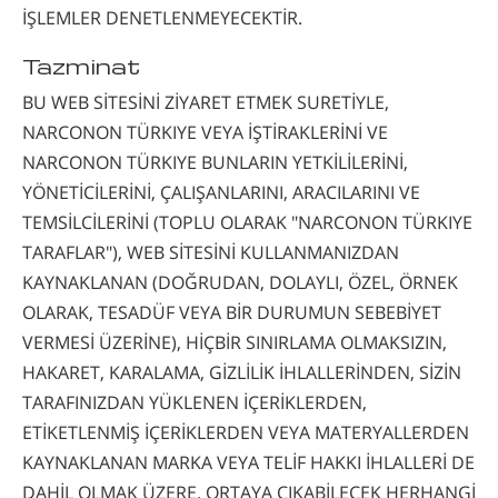
İŞLEMLER DENETLENMEYECEKTİR.
Tazminat
BU WEB SİTESİNİ ZİYARET ETMEK SURETİYLE,
NARCONON TÜRKIYE VEYA İŞTİRAKLERİNİ VE
NARCONON TÜRKIYE BUNLARIN YETKİLİLERİNİ,
YÖNETİCİLERİNİ, ÇALIŞANLARINI, ARACILARINI VE
TEMSİLCİLERİNİ (TOPLU OLARAK "NARCONON TÜRKIYE
TARAFLAR"), WEB SİTESİNİ KULLANMANIZDAN
KAYNAKLANAN (DOĞRUDAN, DOLAYLI, ÖZEL, ÖRNEK
OLARAK, TESADÜF VEYA BİR DURUMUN SEBEBİYET
VERMESİ ÜZERİNE), HİÇBİR SINIRLAMA OLMAKSIZIN,
HAKARET, KARALAMA, GİZLİLİK İHLALLERİNDEN, SİZİN
TARAFINIZDAN YÜKLENEN İÇERİKLERDEN,
ETİKETLENMİŞ İÇERİKLERDEN VEYA MATERYALLERDEN
KAYNAKLANAN MARKA VEYA TELİF HAKKI İHLALLERİ DE
DAHİL OLMAK ÜZERE, ORTAYA ÇIKABİLECEK HERHANGİ