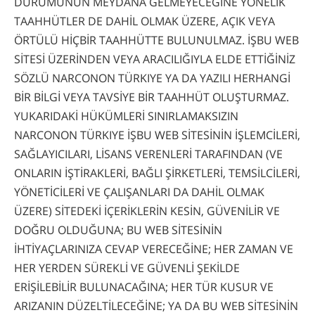
DURUMUNUN MEYDANA GELMEYECEĞİNE YÖNELİK
TAAHHÜTLER DE DAHİL OLMAK ÜZERE, AÇIK VEYA
ÖRTÜLÜ HİÇBİR TAAHHÜTTE BULUNULMAZ. İŞBU WEB
SİTESİ ÜZERİNDEN VEYA ARACILIĞIYLA ELDE ETTİĞİNİZ
SÖZLÜ NARCONON TÜRKIYE YA DA YAZILI HERHANGİ
BİR BİLGİ VEYA TAVSİYE BİR TAAHHÜT OLUŞTURMAZ.
YUKARIDAKİ HÜKÜMLERİ SINIRLAMAKSIZIN
NARCONON TÜRKIYE İŞBU WEB SİTESİNİN İŞLEMCİLERİ,
SAĞLAYICILARI, LİSANS VERENLERİ TARAFINDAN (VE
ONLARIN İŞTİRAKLERİ, BAĞLI ŞİRKETLERİ, TEMSİLCİLERİ,
YÖNETİCİLERİ VE ÇALIŞANLARI DA DAHİL OLMAK
ÜZERE) SİTEDEKİ İÇERİKLERİN KESİN, GÜVENİLİR VE
DOĞRU OLDUĞUNA; BU WEB SİTESİNİN
İHTİYAÇLARINIZA CEVAP VERECEĞİNE; HER ZAMAN VE
HER YERDEN SÜREKLİ VE GÜVENLİ ŞEKİLDE
ERİŞİLEBİLİR BULUNACAĞINA; HER TÜR KUSUR VE
ARIZANIN DÜZELTİLECEĞİNE; YA DA BU WEB SİTESİNİN