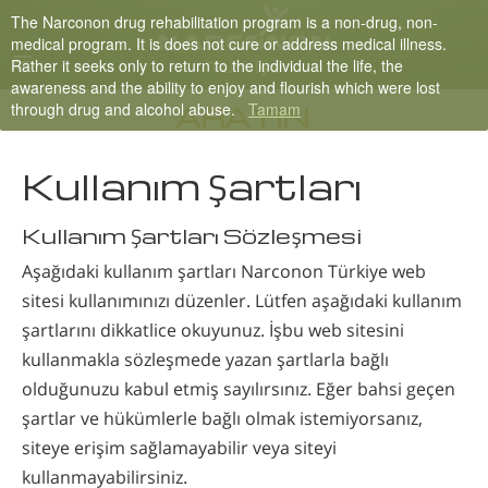
The Narconon drug rehabilitation program is a non-drug, non-
Turkish
medical program. It is does not cure or address medical illness.
Rather it seeks only to return to the individual the life, the
English
awareness and the ability to enjoy and flourish which were lost
through drug and alcohol abuse.
Tamam
Tüm Bölgeler/Diller
ARAYIN
Kullanım Şartları
Kullanım Şartları Sözleşmesi
Aşağıdaki kullanım şartları Narconon Türkiye web
sitesi kullanımınızı düzenler. Lütfen aşağıdaki kullanım
şartlarını dikkatlice okuyunuz. İşbu web sitesini
kullanmakla sözleşmede yazan şartlarla bağlı
olduğunuzu kabul etmiş sayılırsınız. Eğer bahsi geçen
şartlar ve hükümlerle bağlı olmak istemiyorsanız,
siteye erişim sağlamayabilir veya siteyi
kullanmayabilirsiniz.