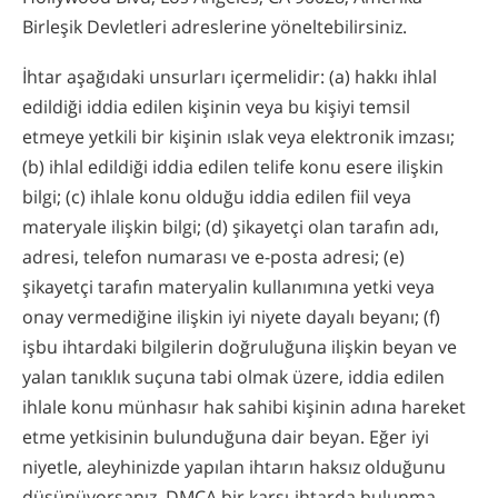
Birleşik Devletleri adreslerine yöneltebilirsiniz.
İhtar aşağıdaki unsurları içermelidir: (a) hakkı ihlal
edildiği iddia edilen kişinin veya bu kişiyi temsil
etmeye yetkili bir kişinin ıslak veya elektronik imzası;
(b) ihlal edildiği iddia edilen telife konu esere ilişkin
bilgi; (c) ihlale konu olduğu iddia edilen fiil veya
materyale ilişkin bilgi; (d) şikayetçi olan tarafın adı,
adresi, telefon numarası ve e-posta adresi; (e)
şikayetçi tarafın materyalin kullanımına yetki veya
onay vermediğine ilişkin iyi niyete dayalı beyanı; (f)
işbu ihtardaki bilgilerin doğruluğuna ilişkin beyan ve
yalan tanıklık suçuna tabi olmak üzere, iddia edilen
ihlale konu münhasır hak sahibi kişinin adına hareket
etme yetkisinin bulunduğuna dair beyan. Eğer iyi
niyetle, aleyhinizde yapılan ihtarın haksız olduğunu
düşünüyorsanız, DMCA bir karşı-ihtarda bulunma