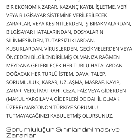
BİR EKONOMİK ZARAR, KAZANÇ KAYBI, İŞLETME, VERİ
VEYA BİLGİSAYAR SİSTEMİNE VERİLEBİLECEK
ZARARLAR, VEYA KESİNTİLERDEN, İŞ BIRAKMALARDAN,
BİLGİSAYAR HATALARINDAN, DOSYALARIN
SİLİNMESİNDEN, TUTARSIZLIKLARDAN,
KUSURLARDAN, VİRÜSLERDEN, GECİKMELERDEN VEYA
ÖNCEDEN BİLGİLENDİRİLMİŞ OLMANIZA RAĞMEN
MEYDANA GELEBİLECEK HER TÜRLÜ HATALARDAN
DOĞACAK HER TÜRLÜ İSTEM, DAVA, TALEP,
SORUMLULUK, KARAR, UZLAŞMA, MASRAF, KAYIP,
ZARAR, VERGİ MATRAHI, CEZA, FAİZ VEYA GİDERDEN
(MAKUL YARGILAMA GİDERLERİ DE DAHİL OLMAK
ÜZERE) NARCONON TÜRKIYE SORUMLU
TUTMAYACAĞINIZI KABUL ETMİŞ OLURSUNUZ.
Sorumluluğun Sınırlandırılması ve
Zararlar