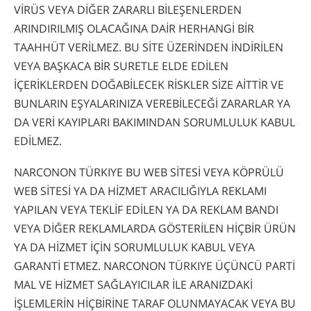
VİRÜS VEYA DİĞER ZARARLI BİLEŞENLERDEN
ARINDIRILMIŞ OLACAĞINA DAİR HERHANGİ BİR
TAAHHÜT VERİLMEZ. BU SİTE ÜZERİNDEN İNDİRİLEN
VEYA BAŞKACA BİR SURETLE ELDE EDİLEN
İÇERİKLERDEN DOĞABİLECEK RİSKLER SİZE AİTTİR VE
BUNLARIN EŞYALARINIZA VEREBİLECEĞİ ZARARLAR YA
DA VERİ KAYIPLARI BAKIMINDAN SORUMLULUK KABUL
EDİLMEZ.
NARCONON TÜRKIYE BU WEB SİTESİ VEYA KÖPRÜLÜ
WEB SİTESİ YA DA HİZMET ARACILIĞIYLA REKLAMI
YAPILAN VEYA TEKLİF EDİLEN YA DA REKLAM BANDI
VEYA DİĞER REKLAMLARDA GÖSTERİLEN HİÇBİR ÜRÜN
YA DA HİZMET İÇİN SORUMLULUK KABUL VEYA
GARANTİ ETMEZ. NARCONON TÜRKIYE ÜÇÜNCÜ PARTİ
MAL VE HİZMET SAĞLAYICILAR İLE ARANIZDAKİ
İŞLEMLERİN HİÇBİRİNE TARAF OLUNMAYACAK VEYA BU