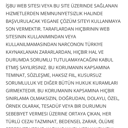
İŞBU WEB SITESI VEYA BU SITE ÜZERINDE SAĞLANAN
HIZMETLERDEN MEMNUNIYETSIZLIK HALINDE
BAŞVURULACAK YEGANE ÇÖZÜM SITEYI KULLANMAYA
SON VERMEKTIR. TARAFLARDAN HIÇBIRININ WEB
SITESININ KULLANIMINDAN VEYA
KULLANILMAMASINDAN NARCONON TÜRKIYE
KAYNAKLANAN ZARARLARDAN, HIÇBIR HAL VE
DURUMDA SORUMLU TUTULAMAYACAĞINI KABUL
ETMIŞ SAYILIRSINIZ. BU KORUMANIN KAPSAMINA
TEMINAT, SÖZLEŞME, HAKSIZ FIIL, KUSURSUZ
SORUMLULUK VE DIĞER BÜTÜN HUKUK KURAMLARI
GIRMEKTEDIR. BU KORUMANIN KAPSAMINA HIÇBIR
SINIRLAMA OLMAKSIZIN, DOĞRUDAN, DOLAYLI, ÖZEL,
ÖRNEK OLARAK, TESADÜF VEYA BIR DURUMUN
SEBEBIYET VERMESI ÜZERINE ORTAYA ÇIKAN, HER
TÜRLÜ CEZAI TAZMINAT, BEDENSEL ZARAR, ÖLÜME