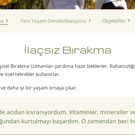
ma
Yeni Yaşam
Detoksifikasyonu
Objektifler
İlaçsız
Bırakma
işisel Bırakma Uzmanları yardıma hazır beklerler. Rahatsızlığı v
 özel teknikler kullanırlar.
 ve daha iyi bir yaşam ortaya çıkar.
e acıdan kıvranıyordum. Vitaminler, mineraller ve 
ğundan kurtulmayı başardım. O zamandan beri hiç