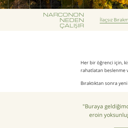
NARCONON
NEDEN
İlaçsız
Bırak
ÇALIŞIR
Her bir öğrenci için, k
rahatlatan beslenme ve
Bıraktıktan sonra yeni
"Buraya geldiğimd
eroin yoksunlu