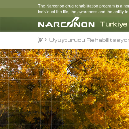
The Narconon drug rehabilitation program is a non-
individual the life, the awareness and the ability
Uyuşturucu Rehabilitasyo
Uyuşturucu Rehabilitasyo
⨯