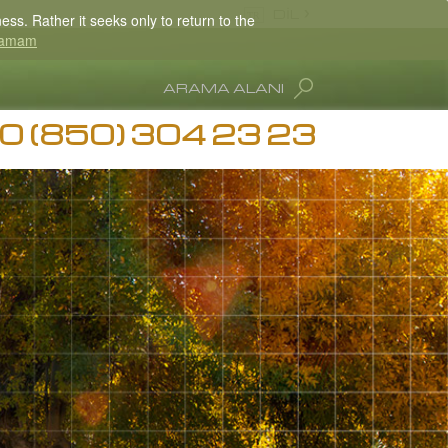
DİL
ss. Rather it seeks only to return to the
amam
Turkish
ARAMA ALANI
English
0 (850) 304 23 23
Tüm Bölgeler/Diller
e Bağımlılığı Bilgisi
on Hubbard