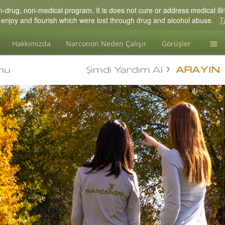
drug, non-medical program. It is does not cure or address medical illne
 to enjoy and flourish which were lost through drug and alcohol abuse.
T
Hakkımızda
Narconon Neden Çalışır
Görüşler
Madd
nu
Şimdi Yardım Al
nu
ARAYIN
Blog
L. R