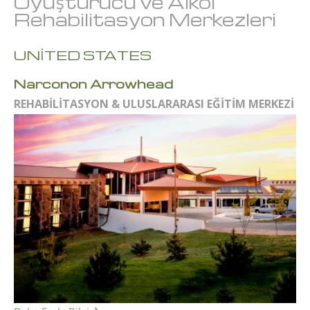
Uyuşturucu ve Alkol
Rehabilitasyon Merkezleri
UNİTED STATES
Narconon Arrowhead
REHABİLİTASYON & ULUSLARARASI EĞİTİM MERKEZİ