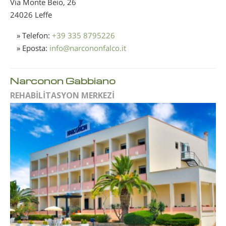
Via Monte Beio, 26
24026 Leffe
» Telefon:
+39 335 8795226
» Eposta:
info
@
narcononfalco.it
Narconon Gabbiano
REHABİLİTASYON MERKEZİ