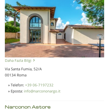
Daha Fazla Bilgi
Via Santa Fumia, 52/A
00134 Roma
» Telefon:
+39 06-7197232
» Eposta:
info
@
narcononargo.it
Narconon Astore