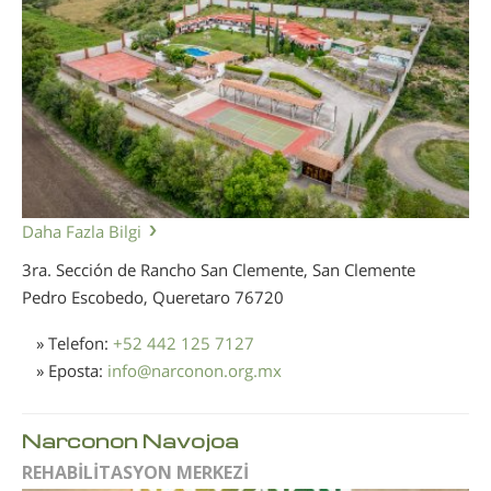
Daha Fazla Bilgi
3ra. Sección de Rancho San Clemente, San Clemente
Pedro Escobedo, Queretaro
76720
» Telefon:
+52 442 125 7127
» Eposta:
info
@
narconon.org.mx
Narconon Navojoa
REHABİLİTASYON MERKEZİ