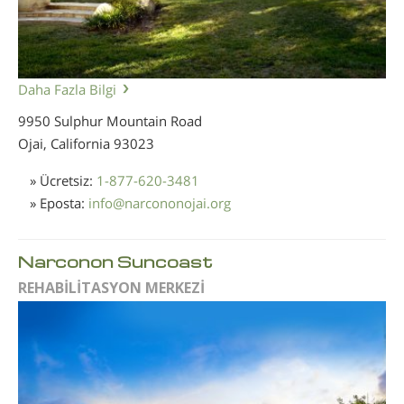
Daha Fazla Bilgi
9950 Sulphur Mountain Road
Ojai, California
93023
» Ücretsiz:
1-877-620-3481
» Eposta:
info
@
narcononojai.org
Narconon Suncoast
REHABİLİTASYON MERKEZİ