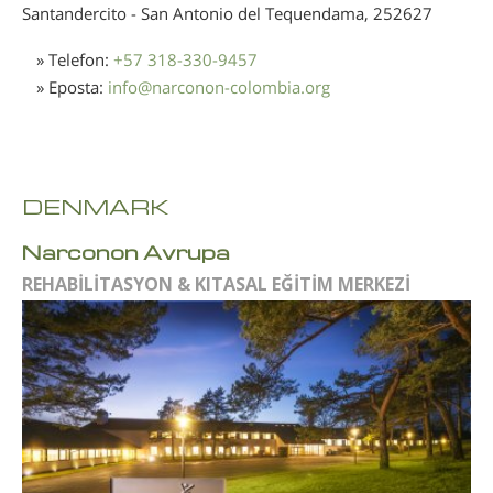
Santandercito - San Antonio del Tequendama,
252627
» Telefon:
+57 318-330-9457
» Eposta:
info
@
narconon-colombia.org
DENMARK
Narconon Avrupa
REHABİLİTASYON & KITASAL EĞİTİM MERKEZİ