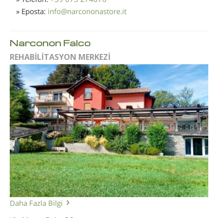
» Eposta:
info
@
narcononastore.it
Narconon Falco
REHABİLİTASYON MERKEZİ
Daha Fazla Bilgi