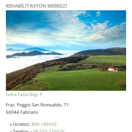
REHABİLİTASYON MERKEZİ
Daha Fazla Bilgi
Fraz. Poggio San Romualdo, 71
60044 Fabriano
» Ücretsiz:
800 189433
» Telefon:
+39 073 274076