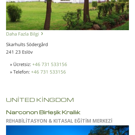
Daha Fazla Bilgi
Skarhults Södergård
241 23 Eslöv
» Ücretsiz:
+46 731 533156
» Telefon:
+46 731 533156
UNİTED KİNGDOM
Narconon Birleşik Krallık
REHABİLİTASYON & KITASAL EĞİTİM MERKEZİ