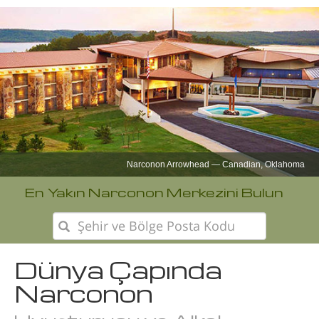
Narconon Avrupa
En Yakın Narconon Merkezini Bulun
Dünya Çapında
Narconon