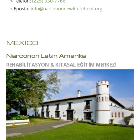
» Telefon:
(225) 330-7766
» Eposta:
info
@
narcononnewliferetreat.org
MEXİCO
Narconon Latin Amerika
REHABİLİTASYON & KITASAL EĞİTİM MERKEZİ