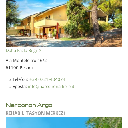
Daha Fazla Bilgi
Via Montefeltro 16/2
61100 Pesaro
» Telefon:
+39 0721-404074
» Eposta:
info
@
narcononalfiere.it
Narconon Argo
REHABİLİTASYON MERKEZİ