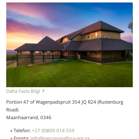
Daha Fazla Bilgi
Portion 47 of Wagenpadspruit 354 JQ R24 (Rustenburg
Road)
Maanhaarrand,
0346
» Telefon:
+27 (0)800 014 559
» Eposta:
info
@
narcononafrica.org.za