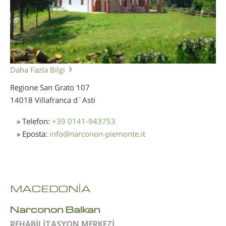
Daha Fazla Bilgi
Regione San Grato 107
14018 Villafranca d´Asti
» Telefon:
+39 0141-943753
» Eposta:
info
@
narconon-piemonte.it
MACEDONİA
Narconon Balkan
REHABİLİTASYON MERKEZİ