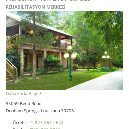
REHABİLİTASYON MERKEZİ
Daha Fazla Bilgi
35059 Bend Road
Denham Springs, Louisiana
70706
» Ücretsiz:
1-877-467-2641