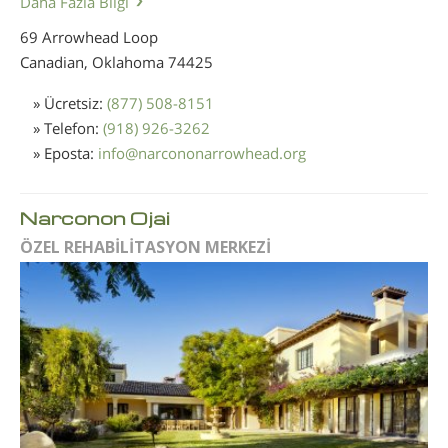
Daha Fazla Bilgi
69 Arrowhead Loop
Canadian, Oklahoma
74425
» Ücretsiz:
(877) 508-8151
» Telefon:
(918) 926-3262
» Eposta:
info
@
narcononarrowhead.org
Narconon Ojai
ÖZEL REHABİLİTASYON MERKEZİ