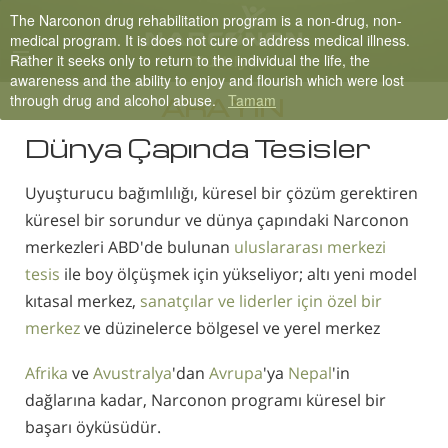
The Narconon drug rehabilitation program is a non-drug, non-
Turkish
medical program. It is does not cure or address medical illness.
Rather it seeks only to return to the individual the life, the
English
awareness and the ability to enjoy and flourish which were lost
through drug and alcohol abuse.
Tamam
Tüm Bölgeler/Diller
ARAYIN
Dünya Çapında Tesisler
Uyuşturucu bağımlılığı, küresel bir çözüm gerektiren
küresel bir sorundur ve dünya çapındaki Narconon
merkezleri ABD'de bulunan
uluslararası merkezi
tesis
ile boy ölçüşmek için yükseliyor; altı yeni model
kıtasal merkez,
sanatçılar ve liderler için özel bir
merkez
ve düzinelerce bölgesel ve yerel merkez
Afrika
ve
Avustralya
'dan
Avrupa
'ya
Nepal
'in
dağlarına kadar, Narconon programı küresel bir
başarı öyküsüdür.