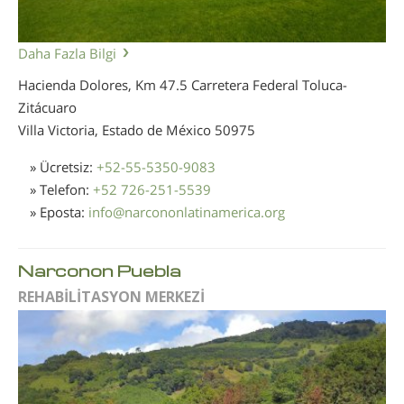
Daha Fazla Bilgi
Hacienda Dolores, Km 47.5 Carretera Federal Toluca-
Zitácuaro
Villa Victoria, Estado de México
50975
» Ücretsiz:
+52-55-5350-9083
» Telefon:
+52 726-251-5539
» Eposta:
info
@
narcononlatinamerica.org
Narconon Puebla
REHABİLİTASYON MERKEZİ