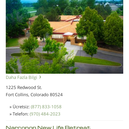
Daha Fazla Bilgi
1225 Redwood St.
Fort Collins, Colorado
80524
» Ücretsiz:
(877) 833-1058
» Telefon:
(970) 484-2023
Narconon New Life Retreat