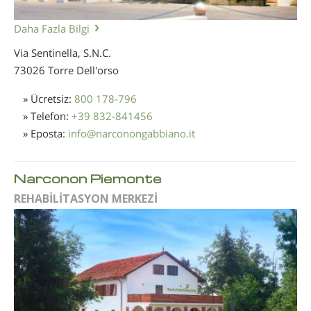
Daha Fazla Bilgi
Via Sentinella, S.N.C.
73026 Torre Dell'orso
» Ücretsiz:
800 178-796
» Telefon:
+39 832-841456
» Eposta:
info
@
narconongabbiano.it
Narconon Piemonte
REHABİLİTASYON MERKEZİ