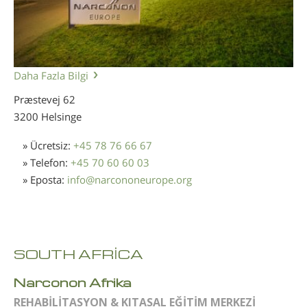
Daha Fazla Bilgi
Præstevej 62
3200 Helsinge
» Ücretsiz:
+45 78 76 66 67
» Telefon:
+45 70 60 60 03
» Eposta:
info
@
narcononeurope.org
SOUTH AFRİCA
Narconon Afrika
REHABİLİTASYON & KITASAL EĞİTİM MERKEZİ