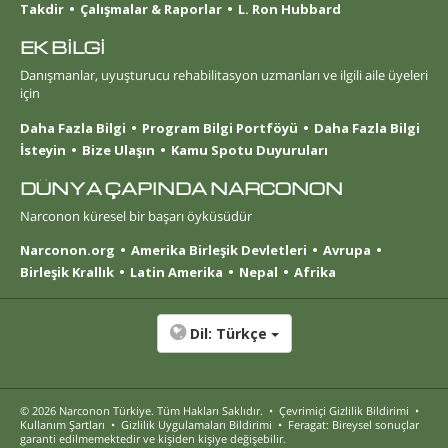
Takdir
Çalışmalar & Raporlar
L. Ron Hubbard
EK BİLGİ
Danışmanlar, uyuşturucu rehabilitasyon uzmanları ve ilgili aile üyeleri
için
Daha Fazla Bilgi
Program Bilgi Portföyü
Daha Fazla Bilgi
İsteyin
Bize Ulaşın
Kamu Spotu Duyuruları
DÜNYA ÇAPINDA NARCONON
Narconon küresel bir başarı öyküsüdür
Narconon.org
Amerika Birleşik Devletleri
Avrupa
Birleşik Krallık
Latin Amerika
Nepal
Afrika
Dil:
Türkçe
© 2026
Narconon Türkiye
. Tüm Hakları Saklıdır.
•
Çevrimiçi Gizlilik Bildirimi
•
Kullanım Şartları
•
Gizlilik Uygulamaları Bildirimi
•
Feragat: Bireysel sonuçlar
garanti edilmemektedir ve kişiden kişiye değişebilir.