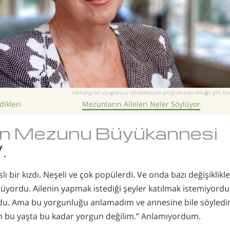
Herhangi bir uyuşturucu rehabilitasyon programında olduğu gibi, bire
ikleri
Mezunların Aileleri Neler Söylüyor
n Mezunu Büyükannesi
.
 bir kızdı. Neşeli ve çok popülerdi. Ve onda bazı değişiklikle
üyordu. Ailenin yapmak istediği şeyler katılmak istemiyordu
du. Ama bu yorgunluğu anlamadım ve annesine bile söyledi
n bu yaşta bu kadar yorgun değilim.” Anlamıyordum.