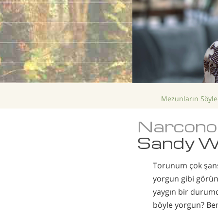
Mezunların Söyled
Narcono
Sandy W
Torunum çok şanslı
yorgun gibi görün
yaygın bir durum
böyle yorgun? Be