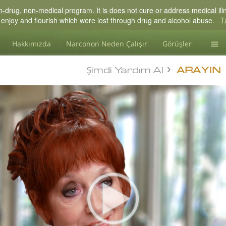
drug, non-medical program. It is does not cure or address medical illne
 to enjoy and flourish which were lost through drug and alcohol abuse.
T
Hakkımızda
Narconon Neden Çalışır
Görüşler
Madd
Şimdi Yardım Al
ARAYIN
Blog
L. R