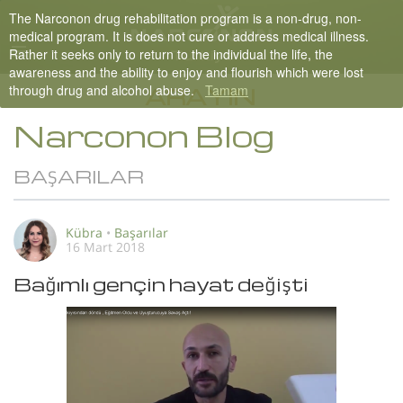
The Narconon drug rehabilitation program is a non-drug, non-
Turkish
medical program. It is does not cure or address medical illness.
Rather it seeks only to return to the individual the life, the
Tüm Bölgeler/Diller
awareness and the ability to enjoy and flourish which were lost
through drug and alcohol abuse.
Tamam
ARAYIN
Narconon Blog
BAŞARILAR
Kübra
•
Başarılar
16 Mart 2018
Bağımlı gençin hayat değişti