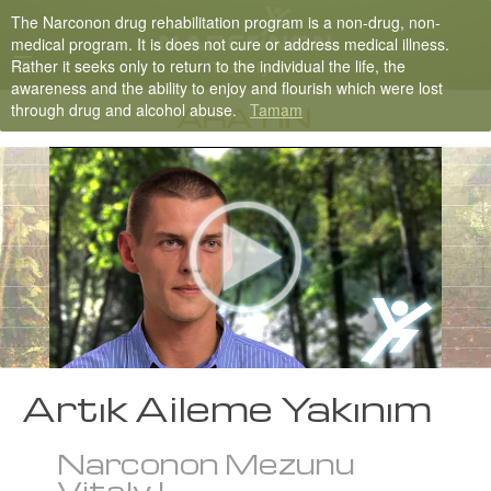
The Narconon drug rehabilitation program is a non-drug, non-
Turkish
medical program. It is does not cure or address medical illness.
Rather it seeks only to return to the individual the life, the
English
awareness and the ability to enjoy and flourish which were lost
through drug and alcohol abuse.
Tamam
Tüm Bölgeler/Diller
ARAYIN
Artık Aileme Yakınım
Narconon Mezunu
Vitaly L.