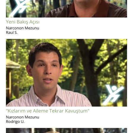
Yeni Bakış Açısı
Narconon Mezunu
Raul S.
"Kızlarım ve Aileme Tekrar Kavuştum"
Narconon Mezunu
Rodrigo U.