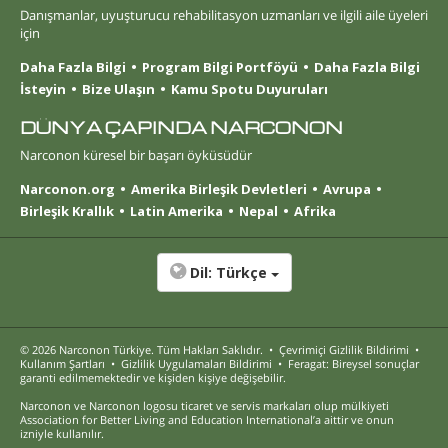
Danışmanlar, uyuşturucu rehabilitasyon uzmanları ve ilgili aile üyeleri
için
Daha Fazla Bilgi
Program Bilgi Portföyü
Daha Fazla Bilgi
İsteyin
Bize Ulaşın
Kamu Spotu Duyuruları
DÜNYA ÇAPINDA NARCONON
Narconon küresel bir başarı öyküsüdür
Narconon.org
Amerika Birleşik Devletleri
Avrupa
Birleşik Krallık
Latin Amerika
Nepal
Afrika
Dil:
Türkçe
© 2026
Narconon Türkiye
. Tüm Hakları Saklıdır.
•
Çevrimiçi Gizlilik Bildirimi
•
Kullanım Şartları
•
Gizlilik Uygulamaları Bildirimi
•
Feragat: Bireysel sonuçlar
garanti edilmemektedir ve kişiden kişiye değişebilir.
Narconon ve Narconon logosu ticaret ve servis markaları olup mülkiyeti
Association for Better Living and Education International’a aittir ve onun
izniyle kullanılır.